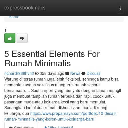
Home
expressbookmark
Togg
navi
Home
1
5 Essential Elements For
Rumah Minimalis
richardr988hvh2
358 days ago
News
Discuss
Warung di teras rumah juga lebih fleksibel, sehingga kamu bisa
memantau usaha sekaligus mengurus rumah secara
bersamaan…. Spot carport yang menyatu dengan taman mungil
juga membuat tampilan rumah terbuka dan rapi, cocok untuk
pasangan muda atau keluarga kecil yang baru memulai.
Sedangkan lantai dua rumah dikhususkan menjadi ruang
keluarga, dua
https://www.propanraya.com/portfolio/10-desain-
rumah-minimalis-yang-keren-untuk-keluarga-baru
Comments
Who Upvoted