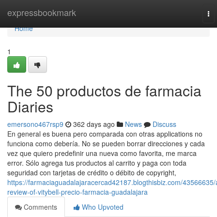
Home
expressbookmark
To
nav
Home
1
The 50 productos de farmacia
Diaries
emersono467rsp9
362 days ago
News
Discuss
En general es buena pero comparada con otras applications no
funciona como debería. No se pueden borrar direcciones y cada
vez que quiero predefinir una nueva como favorita, me marca
error. Sólo agrega tus productos al carrito y paga con toda
seguridad con tarjetas de crédito o débito de copyright,
https://farmaciaguadalajaracercad42187.blogthisbiz.com/43566635/
review-of-vitybell-precio-farmacia-guadalajara
Comments
Who Upvoted