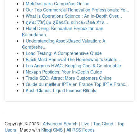
1
Métricas para Campañas Online
1
Our Top Commercial Renovation Professionals: Yo...
1
What Is Operations Science : An In-Depth Over...
1
ดูหนังโป๊ญี่ปุ่น คู่มือฉบับ อย่างละเอียด สำห...
1
Hotel Dieng: Keindahan Perbukitan dan
Kemudahan...
1
Understanding Asset-Based Valuation: A
Comprehe...
1
Load Testing: A Comprehensive Guide
1
Black Mold Removal The Homeowner’s Guide...
1
Los Angeles HVAC: Keeping Cool & Comfortable
1
Nexaph Peptides: Your In-Depth Guide
1
Tradie SEO: Attract More Customers Online
1
Guide du meilleur IPTV en France Top IPTV Franc...
1
Kush Clouds: Liquid Incense Rituals
Copyright © 2026 |
Advanced Search
|
Live
|
Tag Cloud
|
Top
Users
| Made with
Kliqqi CMS
|
All RSS Feeds