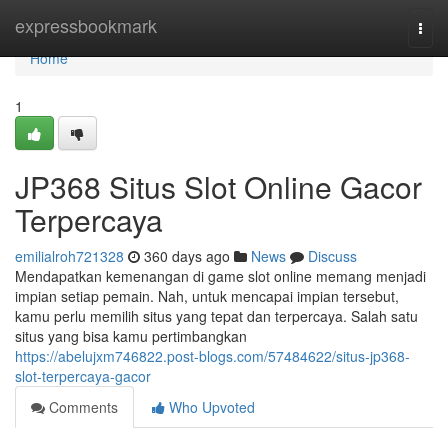
Home
expressbookmark
Togg
navi
Home
1
JP368 Situs Slot Online Gacor
Terpercaya
emilialroh721328
360 days ago
News
Discuss
Mendapatkan kemenangan di game slot online memang menjadi
impian setiap pemain. Nah, untuk mencapai impian tersebut,
kamu perlu memilih situs yang tepat dan terpercaya. Salah satu
situs yang bisa kamu pertimbangkan
https://abelujxm746822.post-blogs.com/57484622/situs-jp368-
slot-terpercaya-gacor
Comments
Who Upvoted