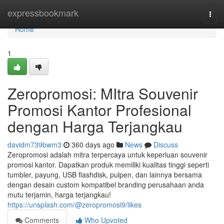
Home
expressbookmark
Togg
navi
Home
1
Zeropromosi: MItra Souvenir
Promosi Kantor Profesional
dengan Harga Terjangkau
davidm739bwm3
360 days ago
News
Discuss
Zeropromosi adalah mitra terpercaya untuk keperluan souvenir
promosi kantor. Dapatkan produk memiliki kualitas tinggi seperti
tumbler, payung, USB flashdisk, pulpen, dan lainnya bersama
dengan desain custom kompatibel branding perusahaan anda
mutu terjamin, harga terjangkau!
https://unsplash.com/@zeropromosi9/likes
Comments
Who Upvoted