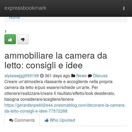
Home
expressbookmark
Togg
navi
Home
1
ammobiliare la camera da
letto: consigli e idee
alyssawjgg959198
361 days ago
News
Discuss
Creare un'atmosfera rilassante e accogliente nella propria
camera da letto è/può essere/richiede un'arte. Per
ottenere/realizzare/creare il risultato/effetto/look desiderato,
bisogna considerare/scegliere/tenere
https://gerardsnpe602444.onesmablog.com/decorare-la-camera-
da-letto-consigli-e-idee-77572288
Comments
Who Upvoted