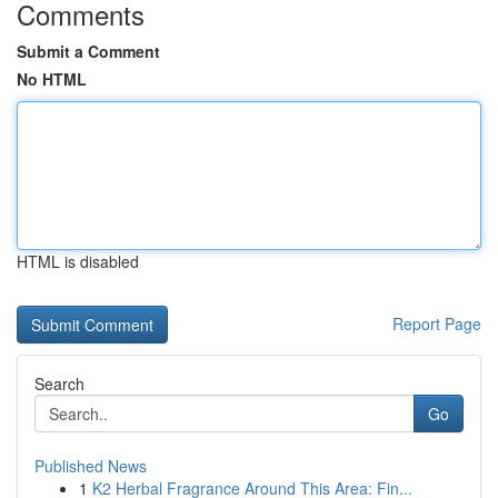
Comments
Submit a Comment
No HTML
HTML is disabled
Report Page
Search
Go
Published News
1
K2 Herbal Fragrance Around This Area: Fin...