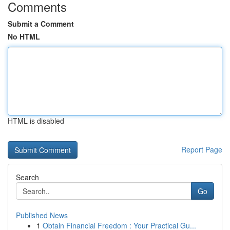
Comments
Submit a Comment
No HTML
HTML is disabled
Report Page
Search
Go
Published News
1
Obtain Financial Freedom : Your Practical Gu...