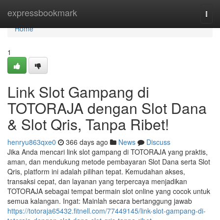
Home
expressbookmark
Togg
navi
Home
1
Link Slot Gampang di
TOTORAJA dengan Slot Dana
& Slot Qris, Tanpa Ribet!
henryu863qxe0
366 days ago
News
Discuss
Jika Anda mencari link slot gampang di TOTORAJA yang praktis,
aman, dan mendukung metode pembayaran Slot Dana serta Slot
Qris, platform ini adalah pilihan tepat. Kemudahan akses,
transaksi cepat, dan layanan yang terpercaya menjadikan
TOTORAJA sebagai tempat bermain slot online yang cocok untuk
semua kalangan. Ingat: Mainlah secara bertanggung jawab
https://totoraja65432.fitnell.com/77449145/link-slot-gampang-di-