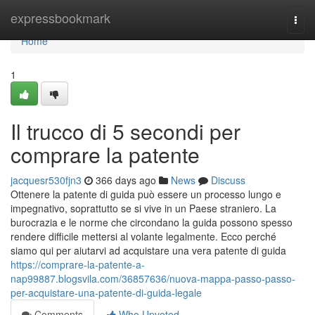
Home
expressbookmark
Togg
navi
Home
1
Il trucco di 5 secondi per
comprare la patente
jacquesr530fjn3
366 days ago
News
Discuss
Ottenere la patente di guida può essere un processo lungo e
impegnativo, soprattutto se si vive in un Paese straniero. La
burocrazia e le norme che circondano la guida possono spesso
rendere difficile mettersi al volante legalmente. Ecco perché
siamo qui per aiutarvi ad acquistare una vera patente di guida
https://comprare-la-patente-a-
nap99887.blogsvila.com/36857636/nuova-mappa-passo-passo-
per-acquistare-una-patente-di-guida-legale
Comments
Who Upvoted