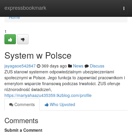
Home
expressbookmark
Togg
navi
Home
1
System w Polsce
jayagaoe542847
369 days ago
News
Discuss
ZUS stanowi systemem odpowiedzialnym ubezpieczeniami
społecznymi w Polsce. Jego funkcja to zapewniać pracownikom i
emerytom wsparcie finansową podczas trwałości. ZUS oferuje
różnorodność świadczeń,
https://mariyahaazu435359.tkzblog.com/profile
Comments
Who Upvoted
Comments
Submit a Comment