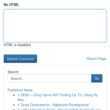
No HTML
HTML is disabled
Report Page
Search
Go
Published News
1
DE88 – Cổng Game Đổi Thưởng Uy Tín, Đăng Ký
Nha...
1
Tanie Opakowania - Najlepsze Rozwiązania!
1
서울 대형사무실 임대는 팀타이거에게 맡겨야 합니다.