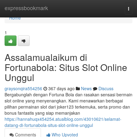
Home
expressbookmark
Togg
navi
Home
1
Assalamualaikum di
Fortunabola: Situs Slot Online
Unggul
graysonqira554256
367 days ago
News
Discuss
Bergabunglah dengan Fortuna Bola dan rasakan sensasi bermain
slot online yang menyenangkan. Kami menawarkan berbagai
pilihan permainan slot dari joker123 terkemuka, serta promo dan
bonus fantastis yang siap memanjakan
https://hannahuqx454254.atualblog.com/43010621/selamat-
datang-di-fortunabola-situs-slot-online-unggul
Comments
Who Upvoted