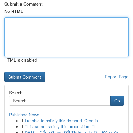
Submit a Comment
No HTML
HTML is disabled
Report Page
Search
Go
Published News
1
I unable to satisfy this demand. Creatin...
1
This cannot satisfy this proposition. Th...
1
DE88 – Cổng Game Đổi Thưởng Uy Tín, Đăng Ký