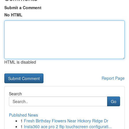
Submit a Comment
No HTML
HTML is disabled
Report Page
Search
Go
Published News
1
Fresh Birthday Flowers Near Hickory Ridge Dr
1
Insta360 ace pro 2 flip touchscreen configurati...