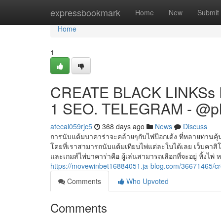
Home
expressbookmark
Home
New
Submit
Home
1
CREATE BLACK LINKSs 
1 SEO. TELEGRAM - @p
atecal059rjc5
368 days ago
News
Discuss
การนับแต้มบาคาร่าจะคล้ายๆกับไพ่ป๊อกเด้ง ที่หลายท่านคุ
โดยที่เราสามารถนับแต้มเทียบไพ่แต่ละใบได้เลย เว็บคาสิโ
และเกมส์ไพ่บาคาร่าคือ ผู้เล่นสามารถเลือกที่จะอยู่ ทิ้งไพ่ 
https://movewinbet16884051.ja-blog.com/36671465/cr
Comments
Who Upvoted
Comments