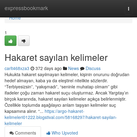
Home
expressbookmark
Togg
navi
Home
1
Hakaret sayılan kelimeler
carlt468xza3
372 days ago
News
Discuss
Hukukta hakaret sayılmayan kelimeler, kişinin onurunu doğrudan
hedef almayan, kaba ya da eleştirel nitelikte sözlerdir.
“Terbiyesizsin”, “yakışmadı”, “seninle muhatap olmam” gibi
ifadeler çoğu zaman hakaret suçu oluşturmaz. Ancak Yargıtay’ın
birçok kararında, hakaret sayılan kelimeler açıkça belirlenmiştir.
Özellikle toplumda aşağılayıcı anlam taşıyan kelimeler suç
kapsamına alınır. “...
https://argo-hakaret-
kelimeleri01222.blogstival.com/58168297/hakaret-sayılan-
kelimeler
Comments
Who Upvoted