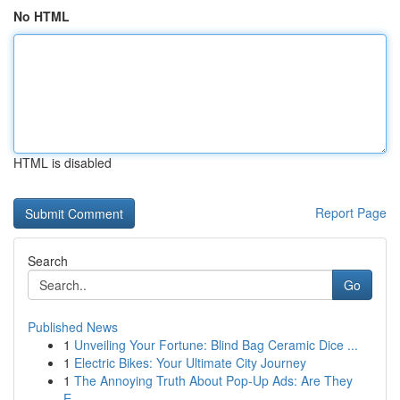
No HTML
HTML is disabled
Report Page
Search
Go
Published News
1
Unveiling Your Fortune: Blind Bag Ceramic Dice ...
1
Electric Bikes: Your Ultimate City Journey
1
The Annoying Truth About Pop-Up Ads: Are They
E...