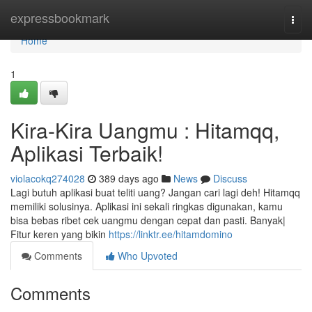
Home
expressbookmark
Togg
navi
Home
1
Kira-Kira Uangmu : Hitamqq,
Aplikasi Terbaik!
violacokq274028
389 days ago
News
Discuss
Lagi butuh aplikasi buat teliti uang? Jangan cari lagi deh! Hitamqq
memiliki solusinya. Aplikasi ini sekali ringkas digunakan, kamu
bisa bebas ribet cek uangmu dengan cepat dan pasti. Banyak|
Fitur keren yang bikin
https://linktr.ee/hitamdomino
Comments
Who Upvoted
Comments