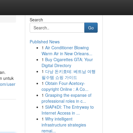
Search
Go
Published News
1
Air Conditioner Blowing
Warm Air in New Orleans...
1
Buy Cigarettes GTA: Your
Digital Directory
1
다낭 돈키호테: 베트남 여행
an.
필수템 쇼핑 가이드
an untuk
1
Obtain Four-Acetoxy-
.com/user
copyright Online : A Co...
1
Grasping the expanse of
professional roles in c...
1
SIAP4DI: The Entryway to
Internet Access in ...
1
Why intelligent
infrastructure strategies
remai...