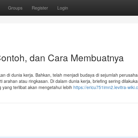
Groups
Register
Login
 Contoh, dan Cara Membuatnya
ukan di dunia kerja. Bahkan, telah menjadi budaya di sejumlah perusaha
arti arahan atau ringkasan. Di dalam dunia kerja, briefing sering dilakuk
g yang terlibat akan mengetahui lebih
https://ericu751imn2.levitra-wiki