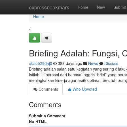
Home
expressbookmark
Home
New
Submit
Home
1
Briefing Adalah: Fungsi,
cicilo529dhj0
388 days ago
News
Discuss
Briefing adalah salah satu kegiatan yang sering dilak
Istilah ini berasal dari bahasa Inggris “brief” yang ber
meningkatkan kinerja agar lebih optimal. Seluruh oran
Comments
Who Upvoted
Comments
Submit a Comment
No HTML