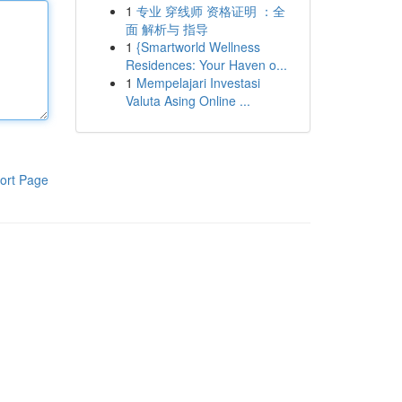
1
专业 穿线师 资格证明 ：全
面 解析与 指导
1
{Smartworld Wellness
Residences: Your Haven o...
1
Mempelajari Investasi
Valuta Asing Online ...
ort Page