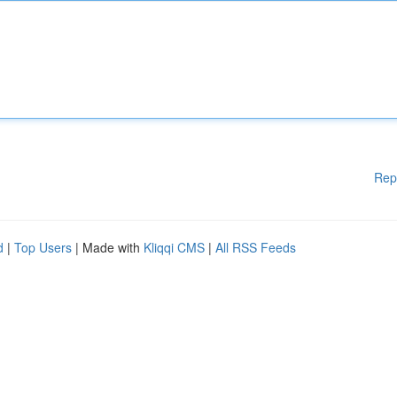
Rep
d
|
Top Users
| Made with
Kliqqi CMS
|
All RSS Feeds