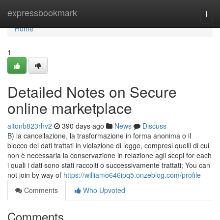
Home
expressbookmark
Togg
navi
Home
1
Detailed Notes on Secure
online marketplace
altonb823rhv2
390 days ago
News
Discuss
B) la cancellazione, la trasformazione in forma anonima o il
blocco dei dati trattati in violazione di legge, compresi quelli di cui
non è necessaria la conservazione in relazione agli scopi for each
i quali i dati sono stati raccolti o successivamente trattati; You can
not join by way of
https://williamo646ipq5.onzeblog.com/profile
Comments
Who Upvoted
Comments