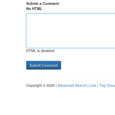
Submit a Comment
No HTML
HTML is disabled
Copyright © 2026 |
Advanced Search
|
Live
|
Tag Clou