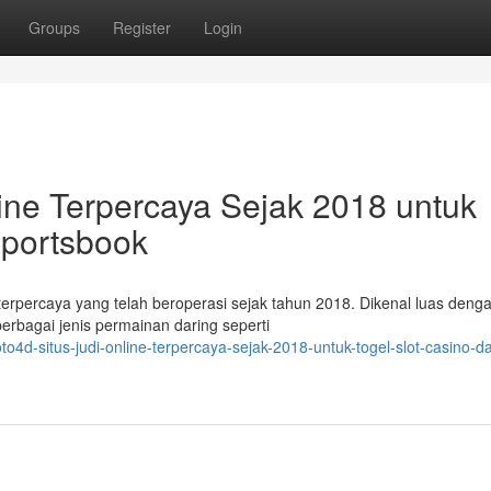
Groups
Register
Login
ine Terpercaya Sejak 2018 untuk
Sportsbook
erpercaya yang telah beroperasi sejak tahun 2018. Dikenal luas den
berbagai jenis permainan daring seperti
o4d-situs-judi-online-terpercaya-sejak-2018-untuk-togel-slot-casino-d