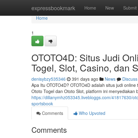
Home
expressbookmark
Home
New
Submit
Home
1
OTOTO4D: Situs Judi Onl
Togel, Slot, Casino, dan 
denisybzy535346
391 days ago
News
Discuss
Apa Itu OTOTO4D? OTOTO4D adalah situs judi online t
Ototo Togel dan Ototo Slot, platform ini menyediakan 
https://dillanymhz053345.livebloggs.com/41817630/otot
sportsbook
Comments
Who Upvoted
Comments