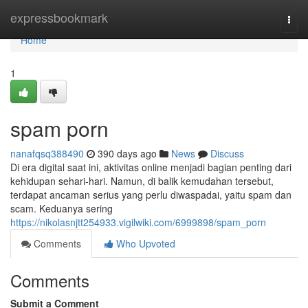
Home
expressbookmark
Togg
navi
Home
1
spam porn
nanafqsq388490
390 days ago
News
Discuss
Di era digital saat ini, aktivitas online menjadi bagian penting dari
kehidupan sehari-hari. Namun, di balik kemudahan tersebut,
terdapat ancaman serius yang perlu diwaspadai, yaitu spam dan
scam. Keduanya sering
https://nikolasnjtt254933.vigilwiki.com/6999898/spam_porn
Comments
Who Upvoted
Comments
Submit a Comment