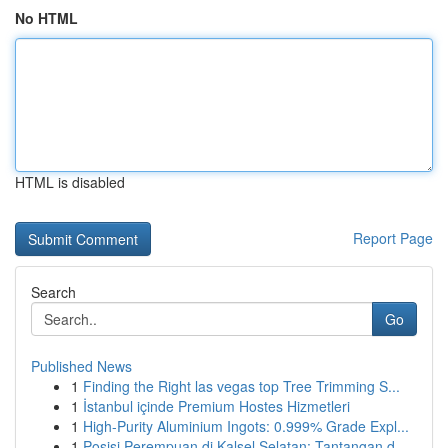
No HTML
HTML is disabled
Report Page
Search
Go
Published News
1
Finding the Right las vegas top Tree Trimming S...
1
İstanbul içinde Premium Hostes Hizmetleri
1
High-Purity Aluminium Ingots: 0.999% Grade Expl...
1
Posisi Perempuan di Kalsel Selatan: Tantangan d...