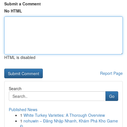
Submit a Comment
No HTML
HTML is disabled
Report Page
Search
Go
Published News
1
White Turkey Varieties: A Thorough Overview
1
nohuwin – Đăng Nhập Nhanh, Khám Phá Kho Game
Đ...