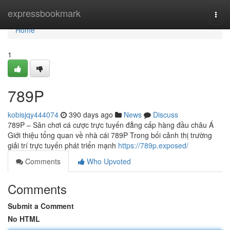
Home
expressbookmark
Togg
navi
Home
1
789P
kobisjqy444074
390 days ago
News
Discuss
789P – Sân chơi cá cược trực tuyến đẳng cấp hàng đầu châu Á
Giới thiệu tổng quan về nhà cái 789P Trong bối cảnh thị trường
giải trí trực tuyến phát triển mạnh
https://789p.exposed/
Comments
Who Upvoted
Comments
Submit a Comment
No HTML