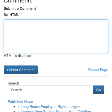
Submit a Comment
No HTML
HTML is disabled
Report Page
Search
Go
Published News
1
Long Beach Employee Rights Lawyer
1
Uncover Your Perfect Pairing: Meet OnlyFan...