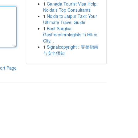
1
Canada Tourist Visa Help:
Noida's Top Consultants
1
Noida to Jaipur Taxi: Your
Ultimate Travel Guide
1
Best Surgical
Gastroenterologists in Hitec
City...
1
Signalcopyright：完整指南
与安全须知
ort Page