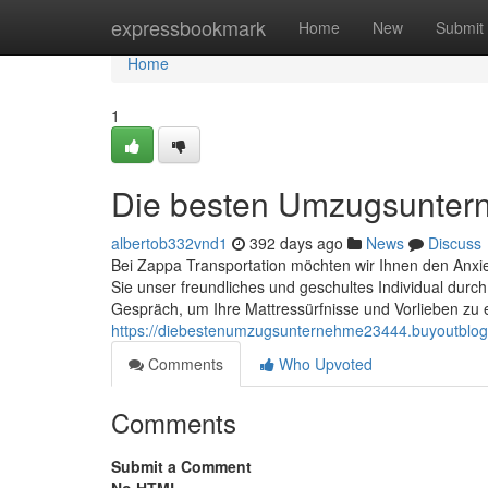
Home
expressbookmark
Home
New
Submit
Home
1
Die besten Umzugsunte
albertob332vnd1
392 days ago
News
Discuss
Bei Zappa Transportation möchten wir Ihnen den Anxi
Sie unser freundliches und geschultes Individual durc
Gespräch, um Ihre Mattressürfnisse und Vorlieben zu e
https://diebestenumzugsunternehme23444.buyoutbl
Comments
Who Upvoted
Comments
Submit a Comment