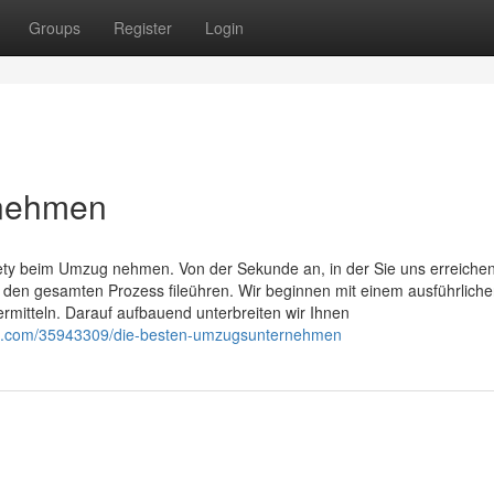
Groups
Register
Login
rnehmen
ety beim Umzug nehmen. Von der Sekunde an, in der Sie uns erreichen
h den gesamten Prozess fileühren. Wir beginnen mit einem ausführlich
rmitteln. Darauf aufbauend unterbreiten wir Ihnen
og.com/35943309/die-besten-umzugsunternehmen