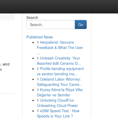
Search
Go
Published News
1
Herpafend: Genuine
Feedback & What The User
...
1
Unleash Creativity: Your
Assorted 6d6 Ceramic D...
, wird
1
Profile bending equipment
en
vs section bending ma...
1
Oakland Labor Attorney:
Safeguarding Your Caree...
1
Kuzey Kıbrıs'ta Rüya Villa:
Değerler ve Semtler
1
Unlocking CloudFox:
Unleashing Cloud Power
1
eSIM Speed Test : How
Speedy is Your Link ?