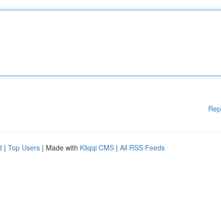
Rep
d
|
Top Users
| Made with
Kliqqi CMS
|
All RSS Feeds