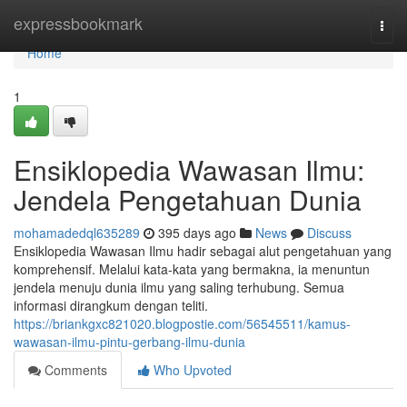
Home
expressbookmark
Togg
navi
Home
1
Ensiklopedia Wawasan Ilmu:
Jendela Pengetahuan Dunia
mohamadedql635289
395 days ago
News
Discuss
Ensiklopedia Wawasan Ilmu hadir sebagai alut pengetahuan yang
komprehensif. Melalui kata-kata yang bermakna, ia menuntun
jendela menuju dunia ilmu yang saling terhubung. Semua
informasi dirangkum dengan teliti.
https://briankgxc821020.blogpostie.com/56545511/kamus-
wawasan-ilmu-pintu-gerbang-ilmu-dunia
Comments
Who Upvoted