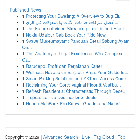
Published News
1
Protecting Your Dwelling: A Overview to Bug Eli...
1
أفضل شركات خدمات الأثاث والمنقولات في الري...
1
The Future of Video Streaming: Trends and Predi...
1
Noida Udaipur Cab Book Your Ride Now
1
Sv388 Museumayam: Panduan Detail Sabung Ayam
On...
1
The Anatomy of Legal Excellence: Why Complex
Ca...
1
Ratudepo: Profil dan Perjalanan Karier
1
Wellness Havens on Sarjapur Area: Your Guide to...
1
Smart Parking Solutions and ZKTeco Access Contr...
1
Reclaiming Your Core: Vaginal Floor & Vestibu...
1
Refresh Residential Characteristic Through Dece...
1
Tropea: La Tua Destinazione Ideale
1
Nunua MacBook Pro Kenya: Gharimu na Nafasi
Copyright © 2026 |
Advanced Search
|
Live
|
Tag Cloud
|
Top