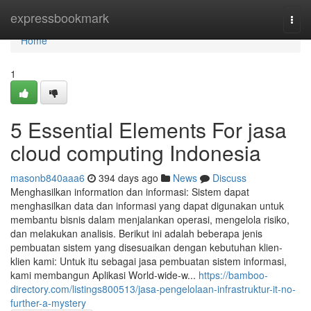
Home
expressbookmark
Togg
navi
Home
1
5 Essential Elements For jasa
cloud computing Indonesia
masonb840aaa6
394 days ago
News
Discuss
Menghasilkan information dan informasi: Sistem dapat
menghasilkan data dan informasi yang dapat digunakan untuk
membantu bisnis dalam menjalankan operasi, mengelola risiko,
dan melakukan analisis. Berikut ini adalah beberapa jenis
pembuatan sistem yang disesuaikan dengan kebutuhan klien-
klien kami: Untuk itu sebagai jasa pembuatan sistem informasi,
kami membangun Aplikasi World-wide-w...
https://bamboo-
directory.com/listings800513/jasa-pengelolaan-infrastruktur-it-no-
further-a-mystery