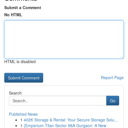
Submit a Comment
No HTML
HTML is disabled
Report Page
Search
Go
Published News
1
402K Storage & Rental: Your Secure Storage Solu...
1
{Emperium Titan Sector 88A Gurgaon: A New