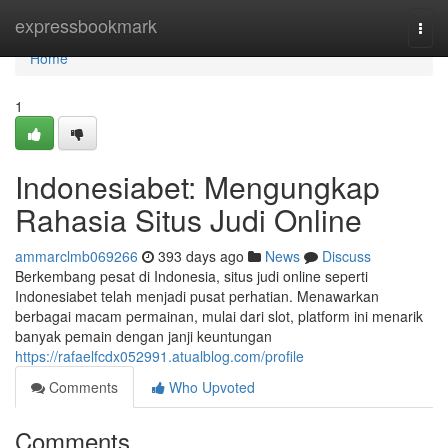
Home
expressbookmark
Togg
navi
Home
1
Indonesiabet: Mengungkap
Rahasia Situs Judi Online
ammarclmb069266
393 days ago
News
Discuss
Berkembang pesat di Indonesia, situs judi online seperti
Indonesiabet telah menjadi pusat perhatian. Menawarkan
berbagai macam permainan, mulai dari slot, platform ini menarik
banyak pemain dengan janji keuntungan
https://rafaelfcdx052991.atualblog.com/profile
Comments
Who Upvoted
Comments