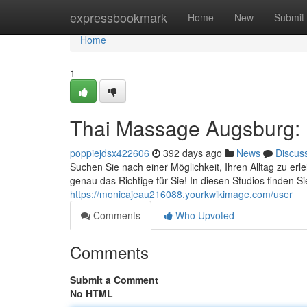
Home
expressbookmark
Home
New
Submit
Home
1
Thai Massage Augsburg: 
poppiejdsx422606
392 days ago
News
Discus
Suchen Sie nach einer Möglichkeit, Ihren Alltag zu er
genau das Richtige für Sie! In diesen Studios finden Si
https://monicajeau216088.yourkwikimage.com/user
Comments
Who Upvoted
Comments
Submit a Comment
No HTML