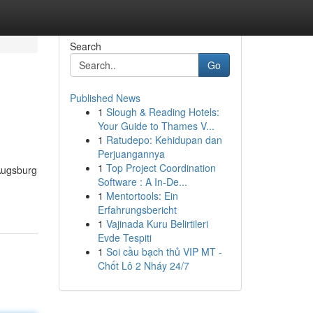
Search
Go
Published News
1
Slough & Reading Hotels:
Your Guide to Thames V...
1
Ratudepo: Kehidupan dan
Perjuangannya
1
Top Project Coordination
 Augsburg
Software : A In-De...
1
Mentortools: Ein
Erfahrungsbericht
1
Vajinada Kuru Belirtileri
Evde Tespiti
1
Soi cầu bạch thủ VIP MT -
Chốt Lô 2 Nháy 24/7