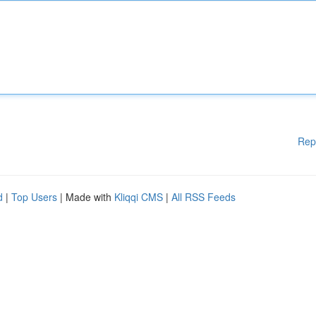
Rep
d
|
Top Users
| Made with
Kliqqi CMS
|
All RSS Feeds