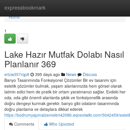
Home
expressbookmark
Home
1
Lake Hazır Mutfak Dolabı Nasıl
Planlanır 369
ericw357rqp8
395 days ago
News
Discuss
Banyo Tasarımında Fonksiyonel Çözümler Bir ev tasarımı için
estetik çözümler bulmak, yaşam alanlarınızda hem görsel olarak
tatmin edici hem de pratik bir ortam yaratmanızı sağlar. Evdeki her
oda, oda gibi önemli alanlarda şıklık ve fonksiyonellik arasında
doğru dengeyi kurmak gerekir. banyo gibi odaların tasarımında
doğru planlama ve detaylara dikkat ederek
https://bodrumyapmalzemeleri42086.eqnextwiki.com/5042459/estetik
Comments
Who Upvoted