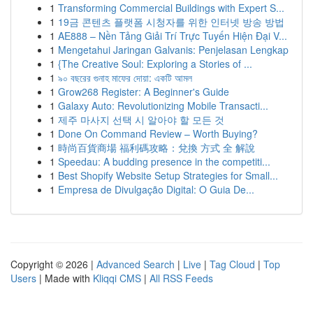
1
Transforming Commercial Buildings with Expert S...
1
19금 콘텐츠 플랫폼 시청자를 위한 인터넷 방송 방법
1
AE888 – Nền Tảng Giải Trí Trực Tuyến Hiện Đại V...
1
Mengetahui Jaringan Galvanis: Penjelasan Lengkap
1
{The Creative Soul: Exploring a Stories of ...
1
৯০ বছরের গুনাহ মাফের দোয়া: একটি আমল
1
Grow268 Register: A Beginner's Guide
1
Galaxy Auto: Revolutionizing Mobile Transacti...
1
제주 마사지 선택 시 알아야 할 모든 것
1
Done On Command Review – Worth Buying?
1
時尚百貨商場 福利碼攻略：兌換 方式 全 解說
1
Speedau: A budding presence in the competiti...
1
Best Shopify Website Setup Strategies for Small...
1
Empresa de Divulgação Digital: O Guia De...
Copyright © 2026 |
Advanced Search
|
Live
|
Tag Cloud
|
Top
Users
| Made with
Kliqqi CMS
|
All RSS Feeds