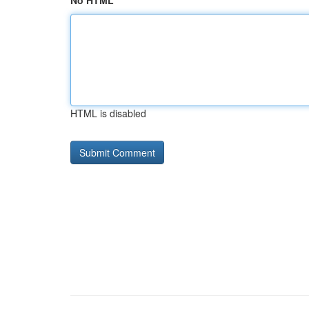
No HTML
HTML is disabled