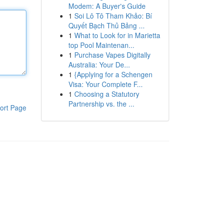
Modem: A Buyer's Guide
1
Soi Lô Tô Tham Khảo: Bí
Quyết Bạch Thủ Bảng ...
1
What to Look for in Marietta
top Pool Maintenan...
1
Purchase Vapes Digitally
Australia: Your De...
1
{Applying for a Schengen
Visa: Your Complete F...
1
Choosing a Statutory
Partnership vs. the ...
ort Page