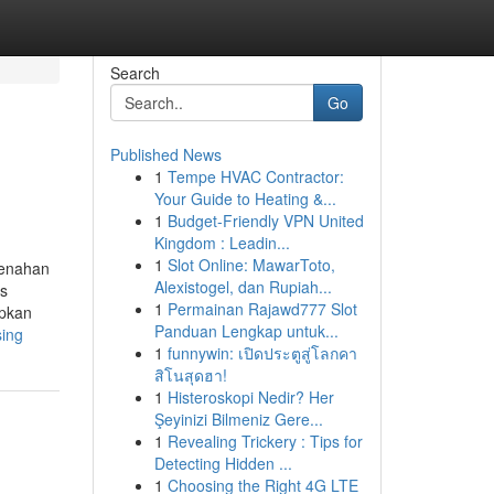
Search
Go
Published News
1
Tempe HVAC Contractor:
Your Guide to Heating &...
1
Budget-Friendly VPN United
Kingdom : Leadin...
1
Slot Online: MawarToto,
menahan
Alexistogel, dan Rupiah...
ls
1
Permainan Rajawd777 Slot
apkan
Panduan Lengkap untuk...
sing
1
funnywin: เปิดประตูสู่โลกคา
สิโนสุดฮา!
1
Histeroskopi Nedir? Her
Şeyinizi Bilmeniz Gere...
1
Revealing Trickery : Tips for
Detecting Hidden ...
1
Choosing the Right 4G LTE