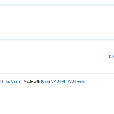
Rep
d
|
Top Users
| Made with
Kliqqi CMS
|
All RSS Feeds