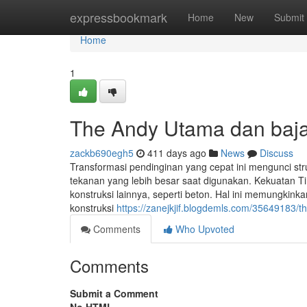
Home
expressbookmark
Home
New
Submit
Home
1
The Andy Utama dan baja
zackb690egh5
411 days ago
News
Discuss
Transformasi pendinginan yang cepat ini mengunci st
tekanan yang lebih besar saat digunakan. Kekuatan Ti
konstruksi lainnya, seperti beton. Hal ini memungkin
konstruksi
https://zanejkjif.blogdemls.com/35649183/t
Comments
Who Upvoted
Comments
Submit a Comment