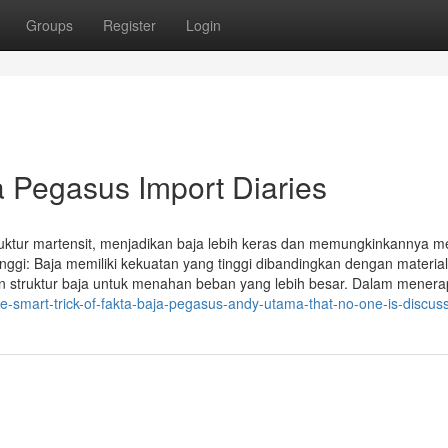
Groups
Register
Login
 Pegasus Import Diaries
ruktur martensit, menjadikan baja lebih keras dan memungkinkannya 
nggi: Baja memiliki kekuatan yang tinggi dibandingkan dengan materia
kan struktur baja untuk menahan beban yang lebih besar. Dalam mener
he-smart-trick-of-fakta-baja-pegasus-andy-utama-that-no-one-is-discus