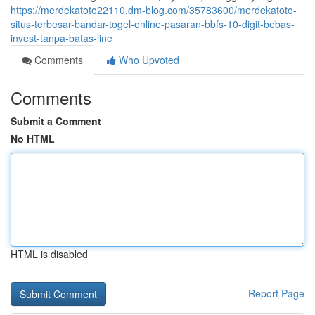
https://merdekatoto22110.dm-blog.com/35783600/merdekatoto-
situs-terbesar-bandar-togel-online-pasaran-bbfs-10-digit-bebas-
invest-tanpa-batas-line
Comments
Who Upvoted
Comments
Submit a Comment
No HTML
HTML is disabled
Report Page