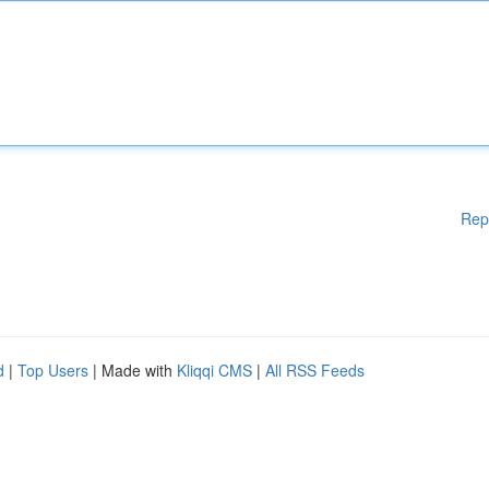
Rep
d
|
Top Users
| Made with
Kliqqi CMS
|
All RSS Feeds