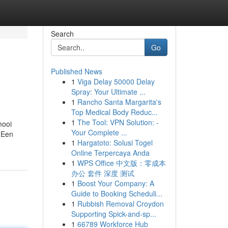
Search
Go
Published News
1
Viga Delay 50000 Delay
Spray: Your Ultimate ...
1
Rancho Santa Margarita's
Top Medical Body Reduc...
1
The Tool: VPN Solution: -
mooi
Your Complete ...
 Een
1
Hargatoto: Solusi Togel
Online Terpercaya Anda
1
WPS Office 中文版：零成本
办公 套件 深度 测试
1
Boost Your Company: A
Guide to Booking Scheduli...
1
Rubbish Removal Croydon
Supporting Spick-and-sp...
1
66789 Workforce Hub