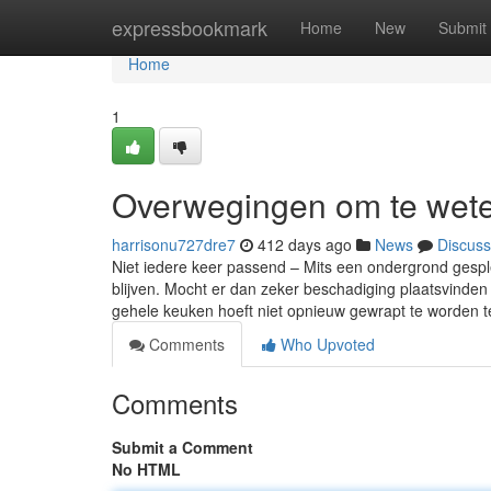
Home
expressbookmark
Home
New
Submit
Home
1
Overwegingen om te wete
harrisonu727dre7
412 days ago
News
Discuss
Niet iedere keer passend – Mits een ondergrond gesplet
blijven. Mocht er dan zeker beschadiging plaatsvinde
gehele keuken hoeft niet opnieuw gewrapt te worden te
Comments
Who Upvoted
Comments
Submit a Comment
No HTML