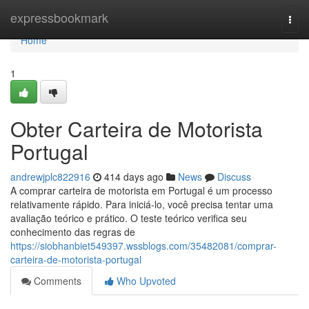
Home
expressbookmark
Togg
navi
Home
1
Obter Carteira de Motorista
Portugal
andrewjplc822916
414 days ago
News
Discuss
A comprar carteira de motorista em Portugal é um processo
relativamente rápido. Para iniciá-lo, você precisa tentar uma
avaliação teórico e prático. O teste teórico verifica seu
conhecimento das regras de
https://siobhanbiet549397.wssblogs.com/35482081/comprar-
carteira-de-motorista-portugal
Comments
Who Upvoted