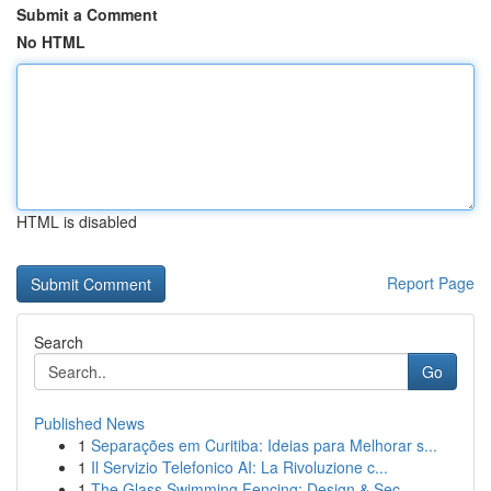
Submit a Comment
No HTML
HTML is disabled
Report Page
Search
Go
Published News
1
Separações em Curitiba: Ideias para Melhorar s...
1
Il Servizio Telefonico AI: La Rivoluzione c...
1
The Glass Swimming Fencing: Design & Sec...