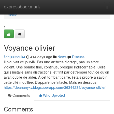
Home
expressbookmark
Togg
navi
Home
1
Voyance olivier
fidelj665euk4
414 days ago
News
Discuss
Il pleuvait ce jour-là. Pas une artifices d’orage, pas un store
violent. Une bombe fine, continue, presque indiscernable. Celle
qui s’installe sans distractions, et finit par détremper tout ce qu’on
avait oublié de aider. À cet tombant carré, j’étais propre à savoir
cette cité mouillée. D’apparence intacte. Mais en dessous,
https://deananykv.blogsuperapp.com/36344234/voyance-olivier
Comments
Who Upvoted
Comments