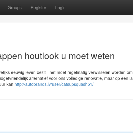
Groups
Register
Login
appen houtlook u moet weten
welijks eeuwig leven bezit - het moet regelmatig verwisselen worden om
 budgetvriendelijk alternatief voor ons volledige renovatie, maar op een l
tuur kan
http://autobrands.lv/user/catsupsquash51/