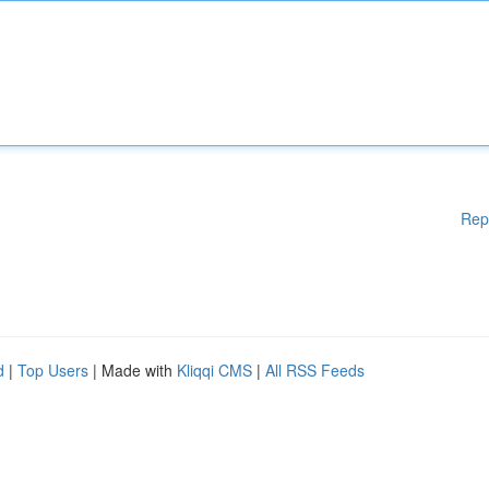
Rep
d
|
Top Users
| Made with
Kliqqi CMS
|
All RSS Feeds