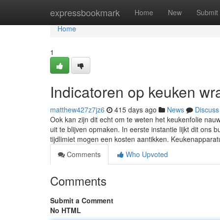
Home
expressbookmark
Home
New
Submit
Home
1
Indicatoren op keuken wr
matthew427z7jz6
415 days ago
News
Discuss
Ook kan zijn dit echt om te weten het keukenfolie nau
uit te blijven opmaken. In eerste instantie lijkt dit ons
tijdlimiet mogen een kosten aantikken. Keukenappara
Comments
Who Upvoted
Comments
Submit a Comment
No HTML