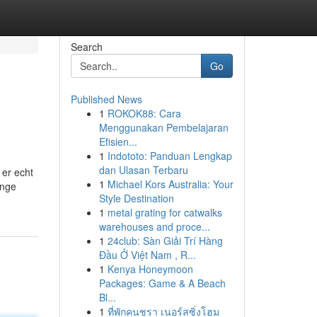
Search
Go
Published News
1
ROKOK88: Cara
Menggunakan Pembelajaran
Efisien...
1
Indototo: Panduan Lengkap
dan Ulasan Terbaru
 er echt
1
Michael Kors Australia: Your
ange
Style Destination
1
metal grating for catwalks
warehouses and proce...
1
24club: Sàn Giải Trí Hàng
Đầu Ở Việt Nam , R...
1
Kenya Honeymoon
Packages: Game & A Beach
Bl...
1
ที่พักคนชรา เนอร์สซิ่งโฮม