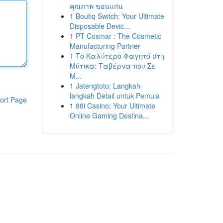
คุณภาพ ขอนแก่น
1
Boutiq Switch: Your Ultimate
Disposable Devic...
1
PT Cosmar : The Cosmetic
Manufacturing Partner
1
Το Καλύτερο Φαγητό στη
Μύτικα: Ταβέρνα που Σε
Μ...
1
Jatengtoto: Langkah-
langkah Detail untuk Pemula
ort Page
1
88i Casino: Your Ultimate
Online Gaming Destina...