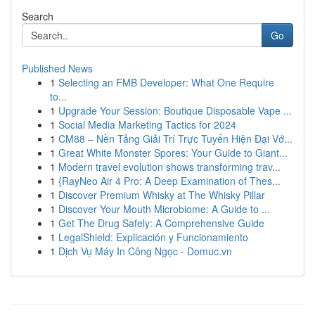
Search
Go
Published News
1
Selecting an FMB Developer: What One Require
to...
1
Upgrade Your Session: Boutique Disposable Vape ...
1
Social Media Marketing Tactics for 2024
1
CM88 – Nền Tảng Giải Trí Trực Tuyến Hiện Đại Vớ...
1
Great White Monster Spores: Your Guide to Giant...
1
Modern travel evolution shows transforming trav...
1
{RayNeo Air 4 Pro: A Deep Examination of Thes...
1
Discover Premium Whisky at The Whisky Pillar
1
Discover Your Mouth Microbiome: A Guide to ...
1
Get The Drug Safely: A Comprehensive Guide
1
LegalShield: Explicación y Funcionamiento
1
Dịch Vụ Máy In Công Ngọc - Domuc.vn