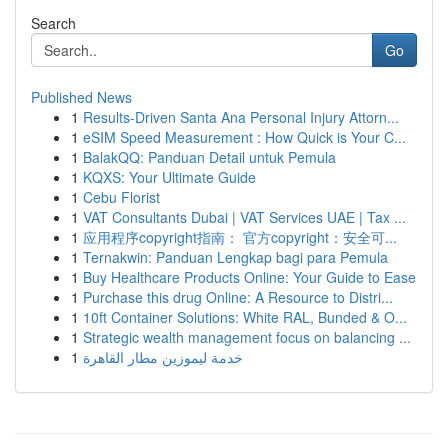
Search
Go
Published News
1
Results-Driven Santa Ana Personal Injury Attorn...
1
eSIM Speed Measurement : How Quick is Your C...
1
BalakQQ: Panduan Detail untuk Pemula
1
KQXS: Your Ultimate Guide
1
Cebu Florist
1
VAT Consultants Dubai | VAT Services UAE | Tax ...
1
应用程序copyright指南： 官方copyright：安全可...
1
Ternakwin: Panduan Lengkap bagi para Pemula
1
Buy Healthcare Products Online: Your Guide to Ease
1
Purchase this drug Online: A Resource to Distri...
1
10ft Container Solutions: White RAL, Bunded & O...
1
Strategic wealth management focus on balancing ...
1
خدمة ليموزين مطار القاهرة