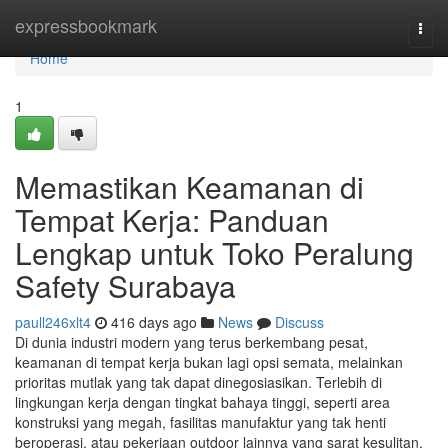
Home
expressbookmark
Togg
navi
Home
1
Memastikan Keamanan di
Tempat Kerja: Panduan
Lengkap untuk Toko Peralung
Safety Surabaya
paull246xlt4
416 days ago
News
Discuss
Di dunia industri modern yang terus berkembang pesat,
keamanan di tempat kerja bukan lagi opsi semata, melainkan
prioritas mutlak yang tak dapat dinegosiasikan. Terlebih di
lingkungan kerja dengan tingkat bahaya tinggi, seperti area
konstruksi yang megah, fasilitas manufaktur yang tak henti
beroperasi, atau pekerjaan outdoor lainnya yang sarat kesulitan.