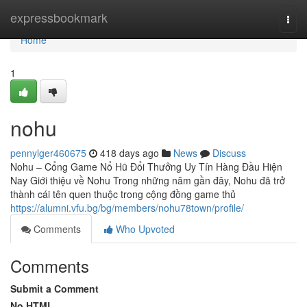
Home
expressbookmark
Togg
navi
Home
1
nohu
pennylger460675
418 days ago
News
Discuss
Nohu – Cổng Game Nổ Hũ Đổi Thưởng Uy Tín Hàng Đầu Hiện
Nay Giới thiệu về Nohu Trong những năm gần đây, Nohu đã trở
thành cái tên quen thuộc trong cộng đồng game thủ
https://alumni.vfu.bg/bg/members/nohu78town/profile/
Comments
Who Upvoted
Comments
Submit a Comment
No HTML