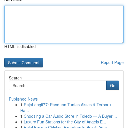
HTML is disabled
Report Page
Search
Go
Published News
1
RajaLangit77: Panduan Tuntas Akses & Terbaru
Ha...
1
Choosing a Car Audio Store in Toledo — A Buyer'...
1
Luxury Fun Stations for the City of Angels E...
1
Halal Frozen Chicken Exporters in Brazil: Your ...