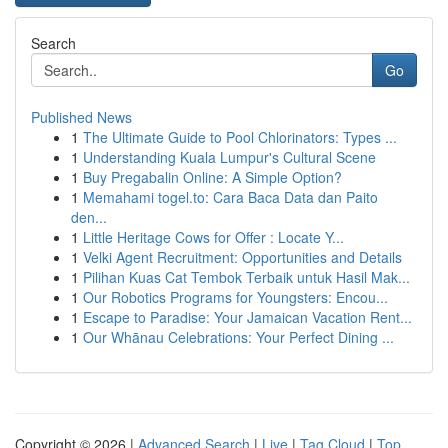
Search
Go
Published News
1
The Ultimate Guide to Pool Chlorinators: Types ...
1
Understanding Kuala Lumpur's Cultural Scene
1
Buy Pregabalin Online: A Simple Option?
1
Memahami togel.to: Cara Baca Data dan Paito
den...
1
Little Heritage Cows for Offer : Locate Y...
1
Velki Agent Recruitment: Opportunities and Details
1
Pilihan Kuas Cat Tembok Terbaik untuk Hasil Mak...
1
Our Robotics Programs for Youngsters: Encou...
1
Escape to Paradise: Your Jamaican Vacation Rent...
1
Our Whānau Celebrations: Your Perfect Dining ...
Copyright © 2026 |
Advanced Search
|
Live
|
Tag Cloud
|
Top