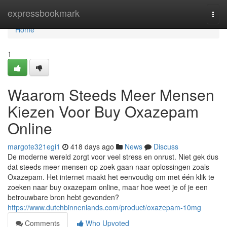
Home
expressbookmark
Togg
navi
Home
1
Waarom Steeds Meer Mensen
Kiezen Voor Buy Oxazepam
Online
margote321egi1
418 days ago
News
Discuss
De moderne wereld zorgt voor veel stress en onrust. Niet gek dus
dat steeds meer mensen op zoek gaan naar oplossingen zoals
Oxazepam. Het internet maakt het eenvoudig om met één klik te
zoeken naar buy oxazepam online, maar hoe weet je of je een
betrouwbare bron hebt gevonden?
https://www.dutchbinnenlands.com/product/oxazepam-10mg
Comments
Who Upvoted