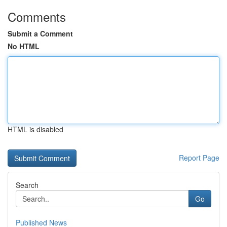
Comments
Submit a Comment
No HTML
HTML is disabled
Report Page
Search
Go
Published News