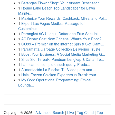
1
Batangas Flower Shop: Your Vibrant Destination
1
Round Lake Beach Top Landscaper for Lawn
Mainte...
1
Maximize Your Rewards: Cashback, Miles, and Poi...
1
Expert Las Vegas Medical Massage for
Customized...
1
Perangkat 5G Unggul: Daftar dan Fitur Saat Ini
1
AC Repair Cost New Orleans: What's Your Price?
1
GO99 – Premier on the internet Spin & Slot Gami...
1
Parramatta Garbage Collection Delivering Truste...
1
Boost Your Business: A Social Media Marketing G...
1
Situs Slot Terbaik: Panduan Lengkap & Daftar Te...
1
I am cannot complete such query. Produ...
1
Alimentación La Flecha: Tu Aliado para una ...
1
Halal Frozen Chicken Exporters in Brazil: Your ...
1
My Core Operational Programming: Ethical
Bounda...
Copyright © 2026 |
Advanced Search
|
Live
|
Tag Cloud
|
Top