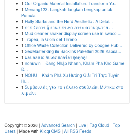
1
Our Organic Material Installation: Transform Yo...
1
Menang123: Langkah-langkah Lengkap untuk
Pemula
1
Holly Starks and the Nerd Aesthetic : A Detai...
1
การ จัดการ ผู้ งาน บรรเทา ภาระ ความวุ่นวาย ...
1
Mud cleaner shaker display screen use in swaco ...
1
Tropea, la Gioia del Tirreno
1
Office Waste Collection Delivered by Coogee Rub...
1
SeoMasterKing ile Backlink Paketleri 2026 Kapsa...
1
ผลบอลสด: อัปเดตสกอร์ล่าสุดทุกคู่!
1
nohuwin – Đăng Nhập Nhanh, Khám Phá Kho Game
Đ...
1
NOHU – Khám Phá Xu Hướng Giải Trí Trực Tuyến
Hi...
1
Συμβουλές για το τέλειο σουβλάκι Μύτικα στο
λιμάνι
Copyright © 2026 |
Advanced Search
|
Live
|
Tag Cloud
|
Top
Users
| Made with
Kliqqi CMS
|
All RSS Feeds