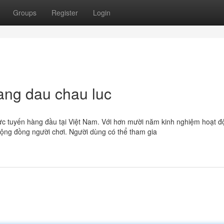
Groups
Register
Login
hang dau chau luc
rực tuyến hàng đầu tại Việt Nam. Với hơn mười năm kinh nghiệm hoạt đ
 cộng đồng người chơi. Người dùng có thể tham gia