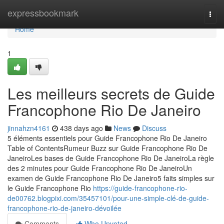
Home
expressbookmark
Togg
navi
Home
1
Les meilleurs secrets de Guide
Francophone Rio De Janeiro
jinnahzn4161
438 days ago
News
Discuss
5 éléments essentiels pour Guide Francophone Rio De Janeiro
Table of ContentsRumeur Buzz sur Guide Francophone Rio De
JaneiroLes bases de Guide Francophone Rio De JaneiroLa règle
des 2 minutes pour Guide Francophone Rio De JaneiroUn
examen de Guide Francophone Rio De Janeiro5 faits simples sur
le Guide Francophone Rio
https://guide-francophone-rio-
de00762.blogpixi.com/35457101/pour-une-simple-clé-de-guide-
francophone-rio-de-janeiro-dévoilée
Comments
Who Upvoted