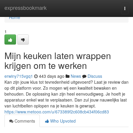
Home
expressbookmark
Togg
navi
Home
1
Mijn keuken laten wrappen
krijgen om te werken
erwiny715vgq1
443 days ago
News
Discuss
Kan zijn jouw klus tot tevredenheid uitgevoerd? Laat je review dan
op dit platform voor. Zo mogen wij een kwaliteit bewaken en
behouden. De oplossing kan zijn heel eenvoudigweg. Je hoeft je
apparatuur enkel wat te verplaatsen. Dan zul jouw nauwelijks last
van luchtbellen oplopen na je keuken is gewrapt.
https://www.metooo.com/u/673389f2c608cb434f06cd83
Comments
Who Upvoted