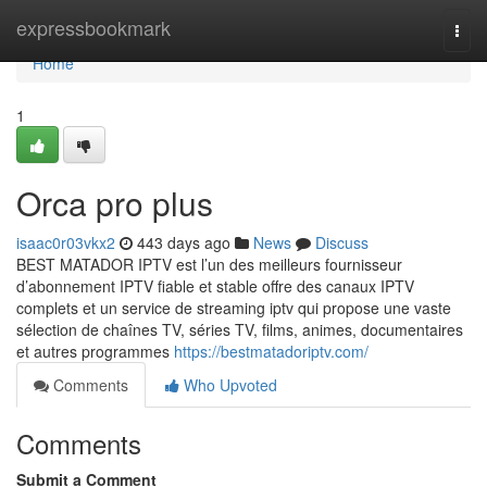
Home
expressbookmark
Togg
navi
Home
1
Orca pro plus
isaac0r03vkx2
443 days ago
News
Discuss
BEST MATADOR IPTV est l’un des meilleurs fournisseur
d’abonnement IPTV fiable et stable offre des canaux IPTV
complets et un service de streaming iptv qui propose une vaste
sélection de chaînes TV, séries TV, films, animes, documentaires
et autres programmes
https://bestmatadoriptv.com/
Comments
Who Upvoted
Comments
Submit a Comment