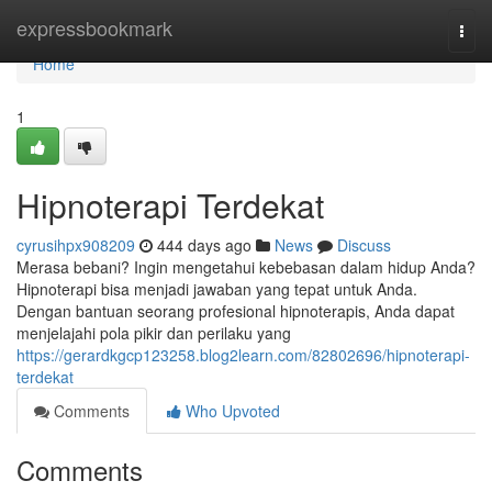
Home
expressbookmark
Togg
navi
Home
1
Hipnoterapi Terdekat
cyrusihpx908209
444 days ago
News
Discuss
Merasa bebani? Ingin mengetahui kebebasan dalam hidup Anda?
Hipnoterapi bisa menjadi jawaban yang tepat untuk Anda.
Dengan bantuan seorang profesional hipnoterapis, Anda dapat
menjelajahi pola pikir dan perilaku yang
https://gerardkgcp123258.blog2learn.com/82802696/hipnoterapi-
terdekat
Comments
Who Upvoted
Comments