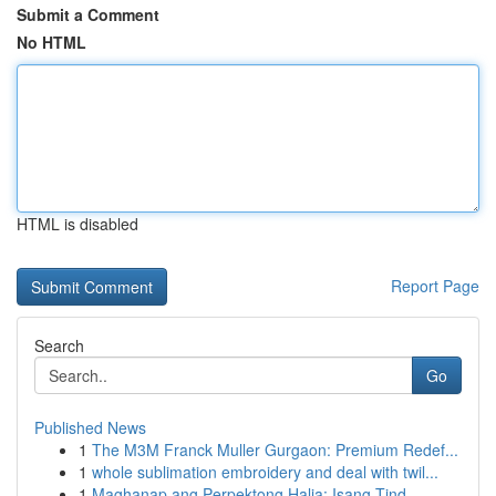
Submit a Comment
No HTML
HTML is disabled
Report Page
Search
Go
Published News
1
The M3M Franck Muller Gurgaon: Premium Redef...
1
whole sublimation embroidery and deal with twil...
1
Maghanap ang Perpektong Halia: Isang Tind...