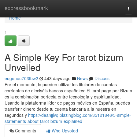
Home
expressbookmark
Togg
navi
Home
1
A Simple Key For tarot bizum
Unveiled
eugeneu703fbw2
443 days ago
News
Discuss
Por el momento, lo pueden utilizar los titulares de cuentas
corrientes de dieciséis bancos españoles: El tarot pago por Bizum
es la combinación perfecta entre tecnología y espiritualidad.
Usando la plataforma líder de pagos móviles en España, puedes
transferir dinero desde tu cuenta bancaria a la nuestra en
segundos y
https://deanjjlvq.blazingblog.com/35121846/5-simple-
statements-about-tarot-bizum-explained
Comments
Who Upvoted